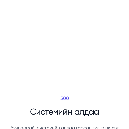
500
Системийн алдаа
Уучлаарай, системийн алдаа гарсан тул та хэсэг