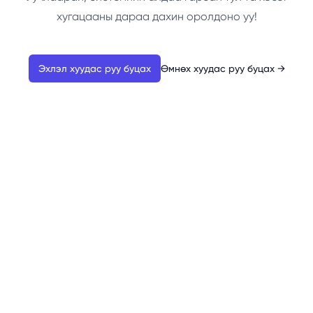
хугацааны дараа дахин оролдоно уу!
Эхлэл хуудас руу буцах
Өмнөх хуудас руу буцах
→