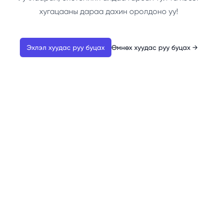
хугацааны дараа дахин оролдоно уу!
Эхлэл хуудас руу буцах
Өмнөх хуудас руу буцах
→