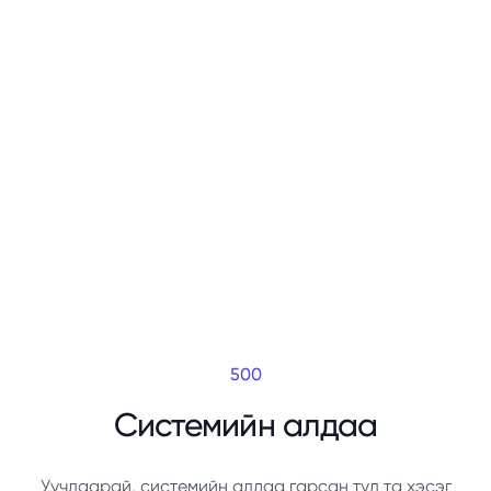
500
Системийн алдаа
Уучлаарай, системийн алдаа гарсан тул та хэсэг