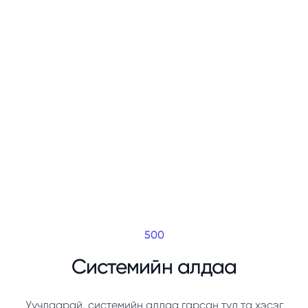
500
Системийн алдаа
Уучлаарай, системийн алдаа гарсан тул та хэсэг