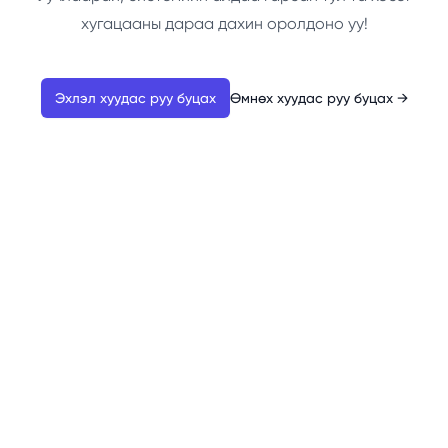
хугацааны дараа дахин оролдоно уу!
Эхлэл хуудас руу буцах
Өмнөх хуудас руу буцах
→