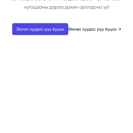
хугацааны дараа дахин оролдоно уу!
Эхлэл хуудас руу буцах
Өмнөх хуудас руу буцах
→