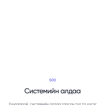
500
Системийн алдаа
Уучлаарай, системийн алдаа гарсан тул та хэсэг