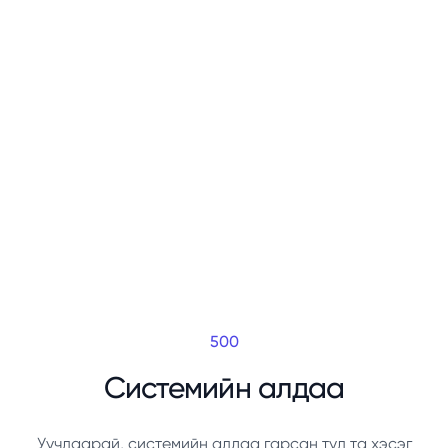
500
Системийн алдаа
Уучлаарай, системийн алдаа гарсан тул та хэсэг