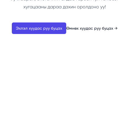
хугацааны дараа дахин оролдоно уу!
Эхлэл хуудас руу буцах
Өмнөх хуудас руу буцах
→