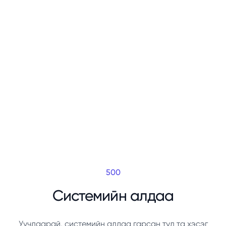
500
Системийн алдаа
Уучлаарай, системийн алдаа гарсан тул та хэсэг