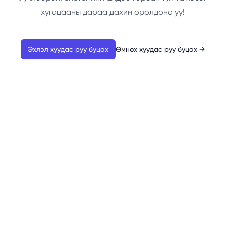
хугацааны дараа дахин оролдоно уу!
Эхлэл хуудас руу буцах
Өмнөх хуудас руу буцах
→