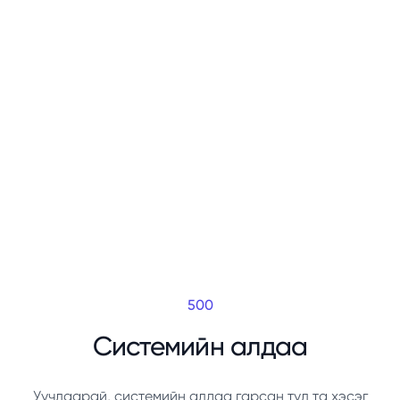
500
Системийн алдаа
Уучлаарай, системийн алдаа гарсан тул та хэсэг