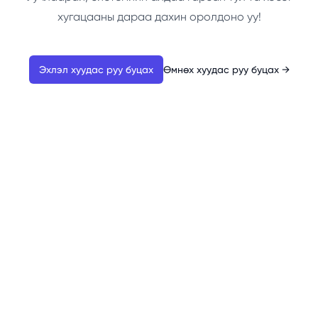
хугацааны дараа дахин оролдоно уу!
Эхлэл хуудас руу буцах
Өмнөх хуудас руу буцах
→