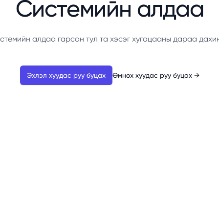
Системийн алдаа
стемийн алдаа гарсан тул та хэсэг хугацааны дараа дахи
Эхлэл хуудас руу буцах
Өмнөх хуудас руу буцах
→