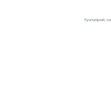
Уучлаарай, си