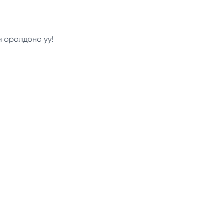
н оролдоно уу!