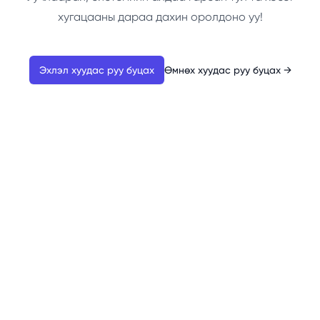
хугацааны дараа дахин оролдоно уу!
Эхлэл хуудас руу буцах
Өмнөх хуудас руу буцах
→