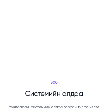
500
Системийн алдаа
Уучлаарай, системийн алдаа гарсан тул та хэсэг