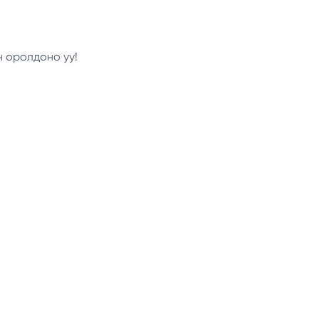
н оролдоно уу!