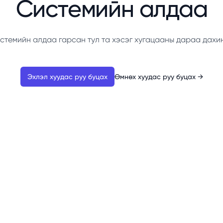
Системийн алдаа
стемийн алдаа гарсан тул та хэсэг хугацааны дараа дахи
Эхлэл хуудас руу буцах
Өмнөх хуудас руу буцах
→