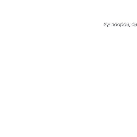
Уучлаарай, си