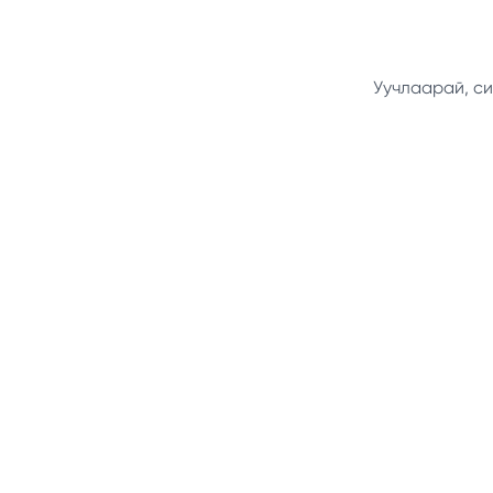
Уучлаарай, си