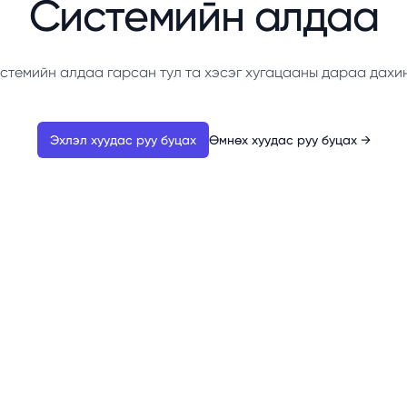
Системийн алдаа
стемийн алдаа гарсан тул та хэсэг хугацааны дараа дахи
Эхлэл хуудас руу буцах
Өмнөх хуудас руу буцах
→