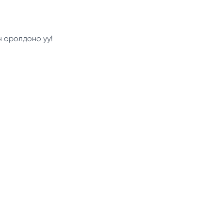
н оролдоно уу!