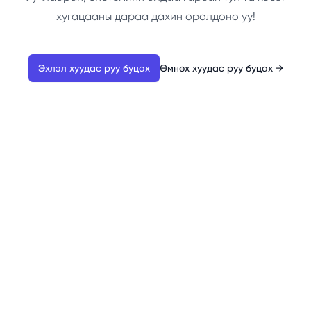
хугацааны дараа дахин оролдоно уу!
Эхлэл хуудас руу буцах
Өмнөх хуудас руу буцах
→