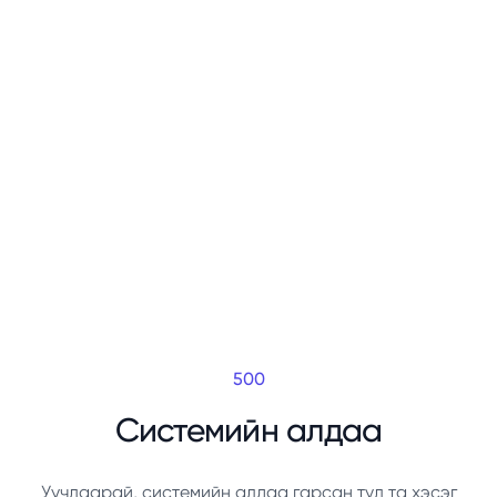
500
Системийн алдаа
Уучлаарай, системийн алдаа гарсан тул та хэсэг