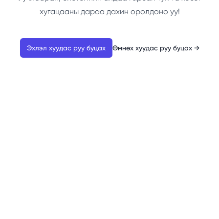
хугацааны дараа дахин оролдоно уу!
Эхлэл хуудас руу буцах
Өмнөх хуудас руу буцах
→