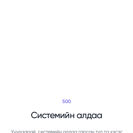
500
Системийн алдаа
Уучлаарай, системийн алдаа гарсан тул та хэсэг