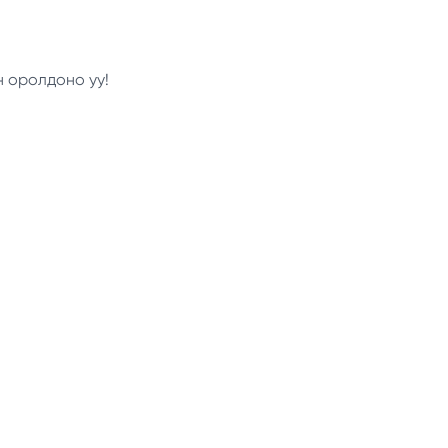
н оролдоно уу!