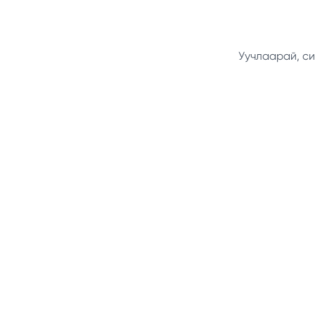
Уучлаарай, си