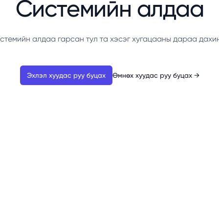
Системийн алдаа
стемийн алдаа гарсан тул та хэсэг хугацааны дараа дахи
Эхлэл хуудас руу буцах
Өмнөх хуудас руу буцах
→