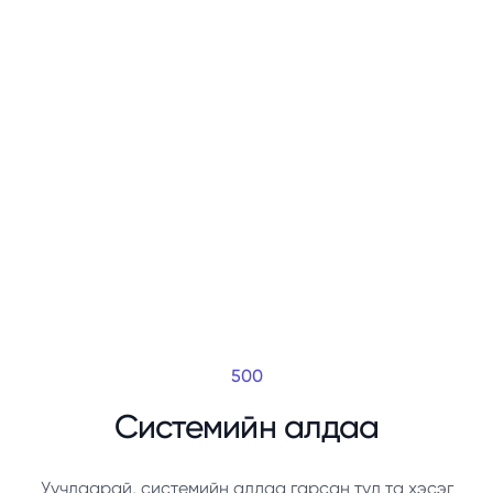
500
Системийн алдаа
Уучлаарай, системийн алдаа гарсан тул та хэсэг