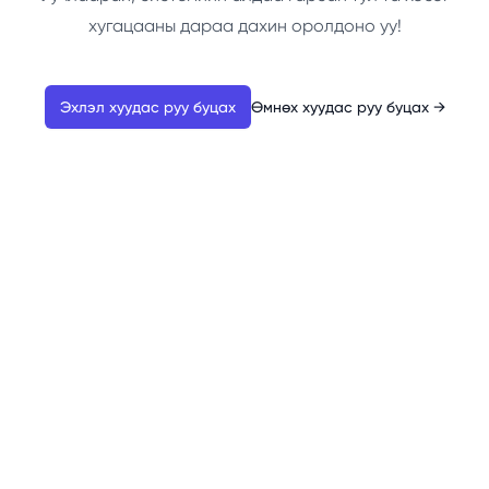
хугацааны дараа дахин оролдоно уу!
Эхлэл хуудас руу буцах
Өмнөх хуудас руу буцах
→