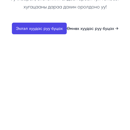
хугацааны дараа дахин оролдоно уу!
Эхлэл хуудас руу буцах
Өмнөх хуудас руу буцах
→