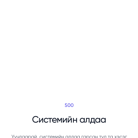
500
Системийн алдаа
Уучлаарай, системийн алдаа гарсан тул та хэсэг