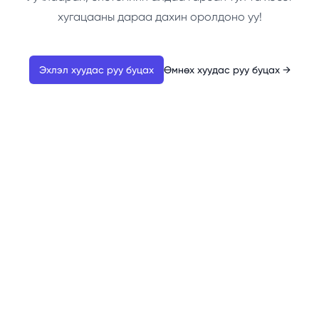
хугацааны дараа дахин оролдоно уу!
Эхлэл хуудас руу буцах
Өмнөх хуудас руу буцах
→