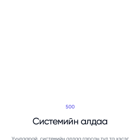
500
Системийн алдаа
Уучлаарай, системийн алдаа гарсан тул та хэсэг