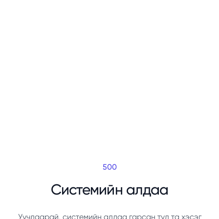
500
Системийн алдаа
Уучлаарай, системийн алдаа гарсан тул та хэсэг