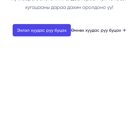
хугацааны дараа дахин оролдоно уу!
Эхлэл хуудас руу буцах
Өмнөх хуудас руу буцах
→