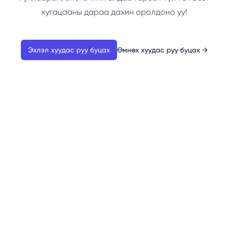
хугацааны дараа дахин оролдоно уу!
Эхлэл хуудас руу буцах
Өмнөх хуудас руу буцах
→