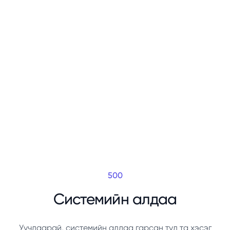
500
Системийн алдаа
Уучлаарай, системийн алдаа гарсан тул та хэсэг