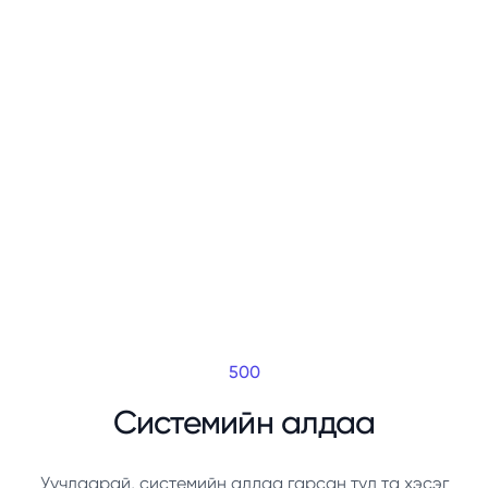
500
Системийн алдаа
Уучлаарай, системийн алдаа гарсан тул та хэсэг