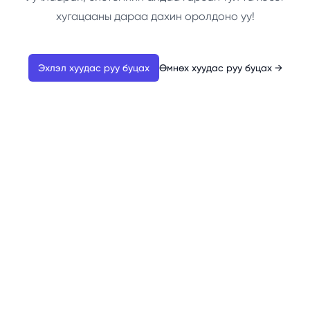
хугацааны дараа дахин оролдоно уу!
Эхлэл хуудас руу буцах
Өмнөх хуудас руу буцах
→