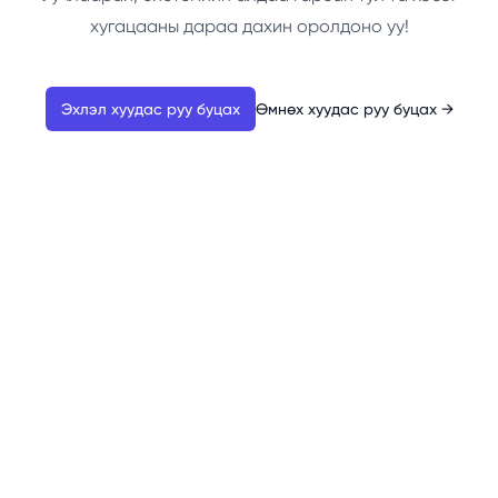
хугацааны дараа дахин оролдоно уу!
Эхлэл хуудас руу буцах
Өмнөх хуудас руу буцах
→