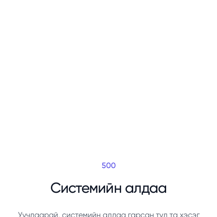
500
Системийн алдаа
Уучлаарай, системийн алдаа гарсан тул та хэсэг