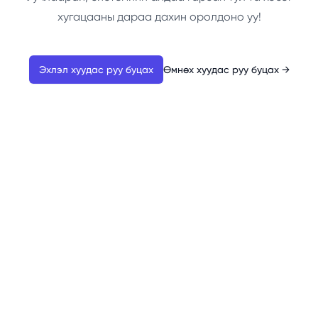
хугацааны дараа дахин оролдоно уу!
Эхлэл хуудас руу буцах
Өмнөх хуудас руу буцах
→