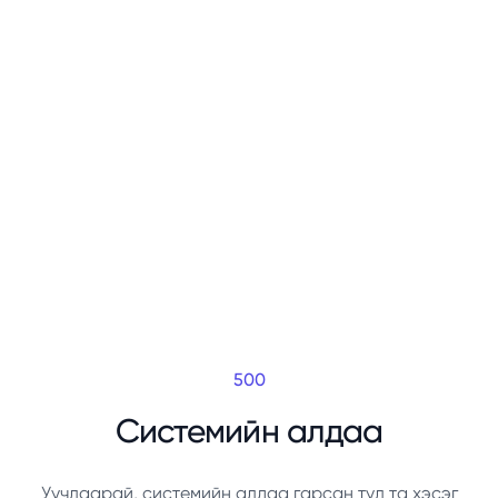
500
Системийн алдаа
Уучлаарай, системийн алдаа гарсан тул та хэсэг