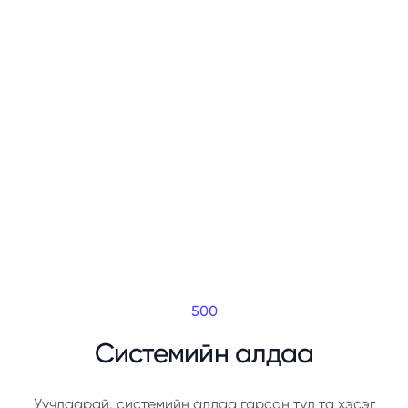
500
Системийн алдаа
Уучлаарай, системийн алдаа гарсан тул та хэсэг