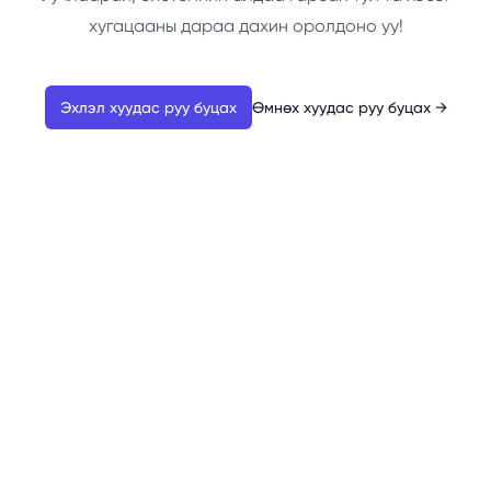
хугацааны дараа дахин оролдоно уу!
Эхлэл хуудас руу буцах
Өмнөх хуудас руу буцах
→