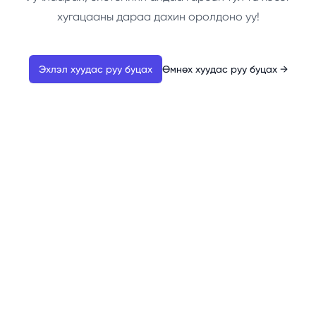
хугацааны дараа дахин оролдоно уу!
Эхлэл хуудас руу буцах
Өмнөх хуудас руу буцах
→