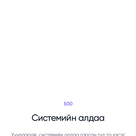
500
Системийн алдаа
Уучлаарай, системийн алдаа гарсан тул та хэсэг