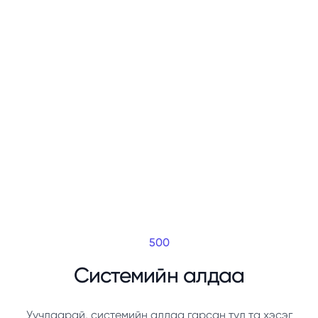
500
Системийн алдаа
Уучлаарай, системийн алдаа гарсан тул та хэсэг