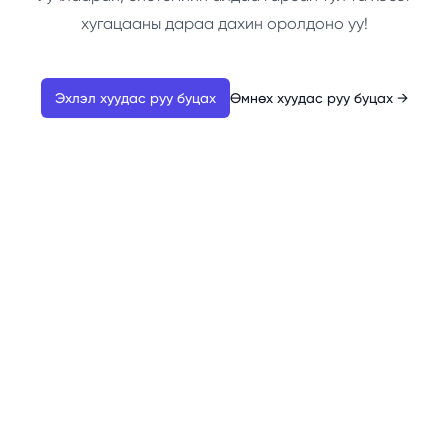
хугацааны дараа дахин оролдоно уу!
Эхлэл хуудас руу буцах
Өмнөх хуудас руу буцах
→