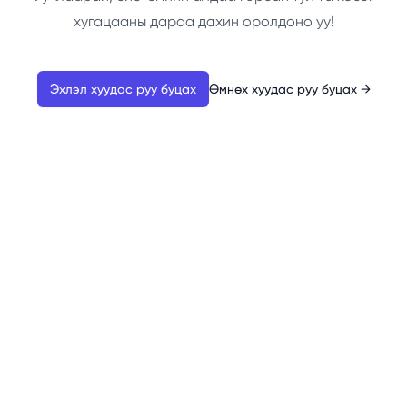
хугацааны дараа дахин оролдоно уу!
Эхлэл хуудас руу буцах
Өмнөх хуудас руу буцах
→