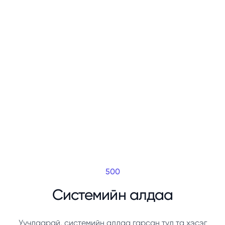
500
Системийн алдаа
Уучлаарай, системийн алдаа гарсан тул та хэсэг