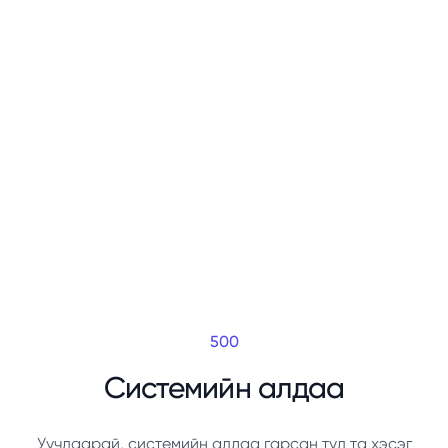
500
Системийн алдаа
Уучлаарай, системийн алдаа гарсан тул та хэсэг