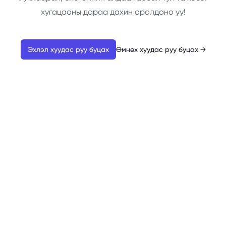
хугацааны дараа дахин оролдоно уу!
Эхлэл хуудас руу буцах
Өмнөх хуудас руу буцах
→