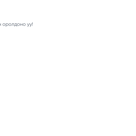
н оролдоно уу!