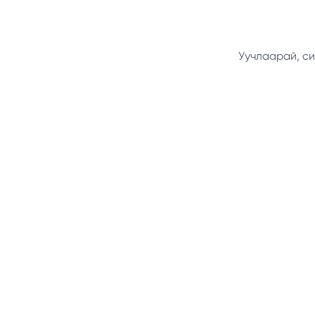
Уучлаарай, си