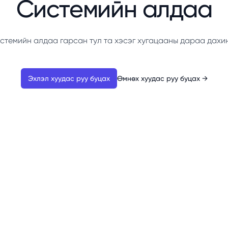
Системийн алдаа
стемийн алдаа гарсан тул та хэсэг хугацааны дараа дахи
Эхлэл хуудас руу буцах
Өмнөх хуудас руу буцах
→