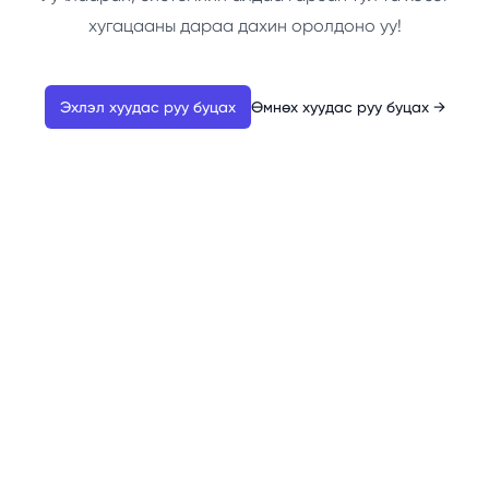
хугацааны дараа дахин оролдоно уу!
Эхлэл хуудас руу буцах
Өмнөх хуудас руу буцах
→