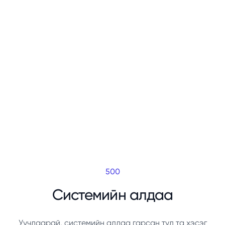
500
Системийн алдаа
Уучлаарай, системийн алдаа гарсан тул та хэсэг