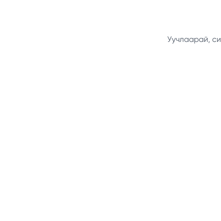
Уучлаарай, си