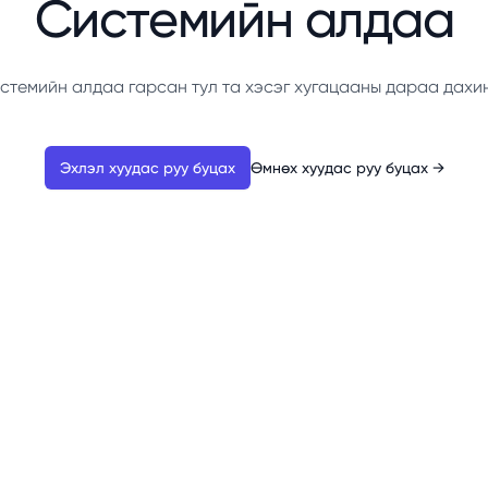
Системийн алдаа
стемийн алдаа гарсан тул та хэсэг хугацааны дараа дахи
Эхлэл хуудас руу буцах
Өмнөх хуудас руу буцах
→