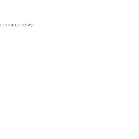
н оролдоно уу!