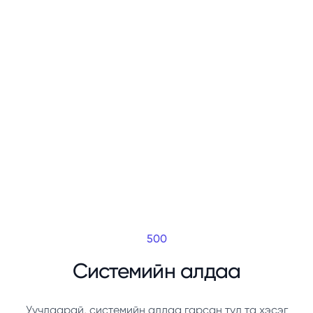
500
Системийн алдаа
Уучлаарай, системийн алдаа гарсан тул та хэсэг