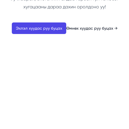
хугацааны дараа дахин оролдоно уу!
Эхлэл хуудас руу буцах
Өмнөх хуудас руу буцах
→