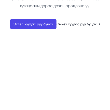
хугацааны дараа дахин оролдоно уу!
Эхлэл хуудас руу буцах
Өмнөх хуудас руу буцах
→