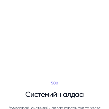
500
Системийн алдаа
Уучлаарай, системийн алдаа гарсан тул та хэсэг