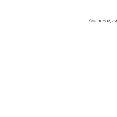
Уучлаарай, си