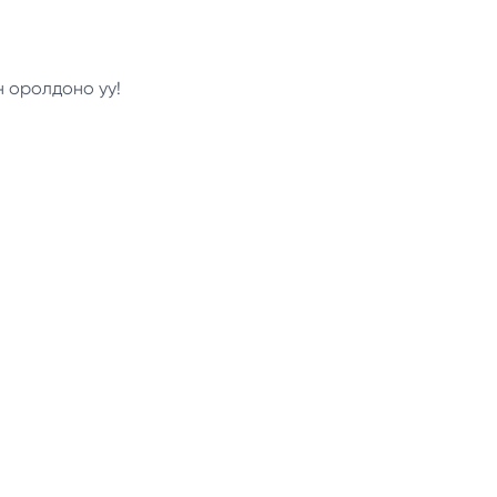
н оролдоно уу!