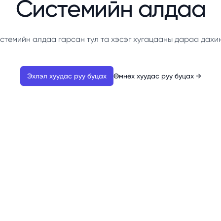
Системийн алдаа
стемийн алдаа гарсан тул та хэсэг хугацааны дараа дахи
Эхлэл хуудас руу буцах
Өмнөх хуудас руу буцах
→