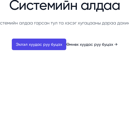
Системийн алдаа
стемийн алдаа гарсан тул та хэсэг хугацааны дараа дахи
Эхлэл хуудас руу буцах
Өмнөх хуудас руу буцах
→