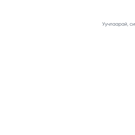
Уучлаарай, си