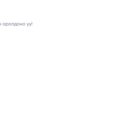
н оролдоно уу!