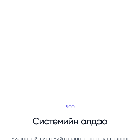
500
Системийн алдаа
Уучлаарай, системийн алдаа гарсан тул та хэсэг