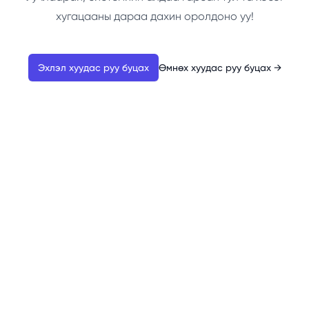
хугацааны дараа дахин оролдоно уу!
Эхлэл хуудас руу буцах
Өмнөх хуудас руу буцах
→