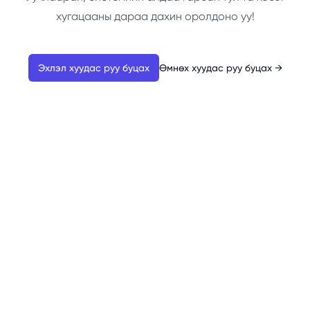
хугацааны дараа дахин оролдоно уу!
Эхлэл хуудас руу буцах
Өмнөх хуудас руу буцах
→