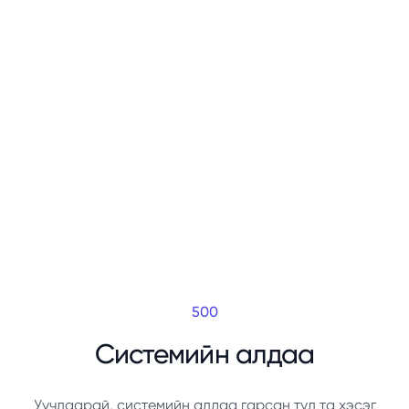
500
Системийн алдаа
Уучлаарай, системийн алдаа гарсан тул та хэсэг