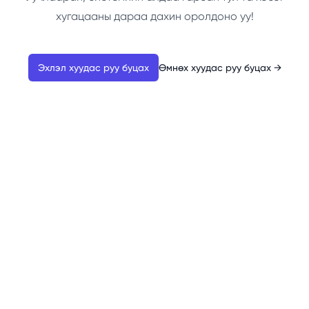
хугацааны дараа дахин оролдоно уу!
Эхлэл хуудас руу буцах
Өмнөх хуудас руу буцах
→