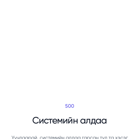
500
Системийн алдаа
Уучлаарай, системийн алдаа гарсан тул та хэсэг