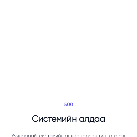
500
Системийн алдаа
Уучлаарай, системийн алдаа гарсан тул та хэсэг