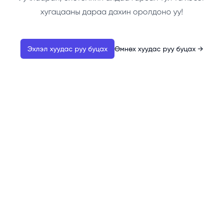
хугацааны дараа дахин оролдоно уу!
Эхлэл хуудас руу буцах
Өмнөх хуудас руу буцах
→