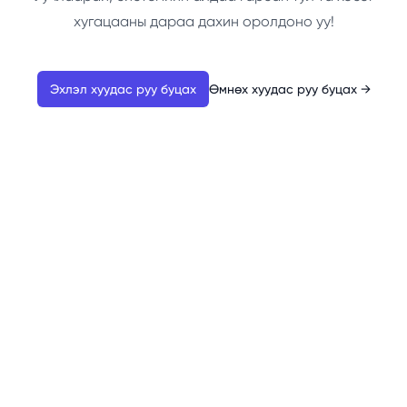
хугацааны дараа дахин оролдоно уу!
Эхлэл хуудас руу буцах
Өмнөх хуудас руу буцах
→