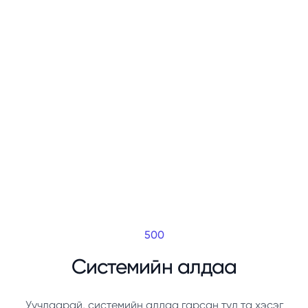
500
Системийн алдаа
Уучлаарай, системийн алдаа гарсан тул та хэсэг