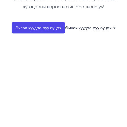
хугацааны дараа дахин оролдоно уу!
Эхлэл хуудас руу буцах
Өмнөх хуудас руу буцах
→