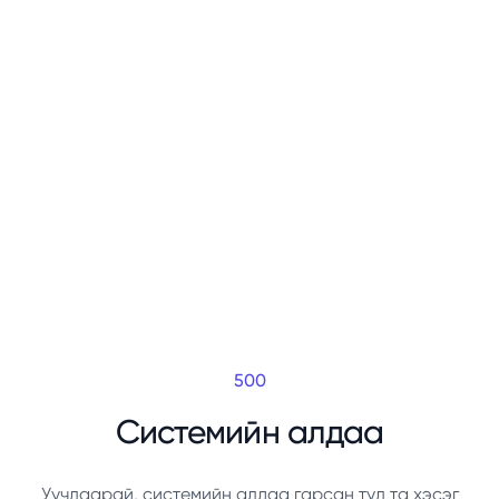
500
Системийн алдаа
Уучлаарай, системийн алдаа гарсан тул та хэсэг