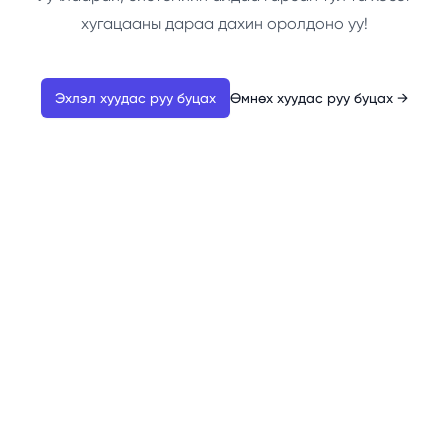
хугацааны дараа дахин оролдоно уу!
Эхлэл хуудас руу буцах
Өмнөх хуудас руу буцах
→