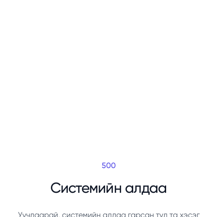
500
Системийн алдаа
Уучлаарай, системийн алдаа гарсан тул та хэсэг