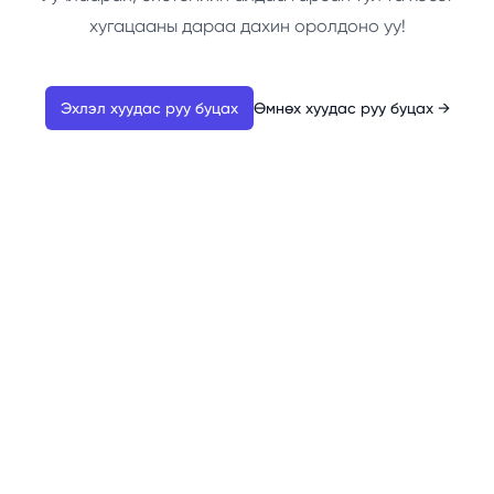
хугацааны дараа дахин оролдоно уу!
Эхлэл хуудас руу буцах
Өмнөх хуудас руу буцах
→