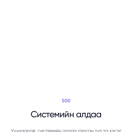
500
Системийн алдаа
Уучлаарай, системийн алдаа гарсан тул та хэсэг