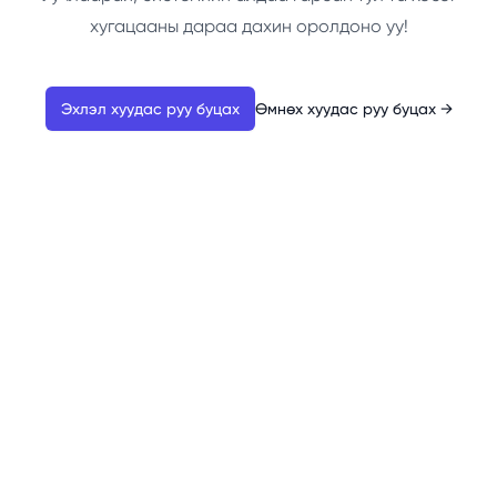
хугацааны дараа дахин оролдоно уу!
Эхлэл хуудас руу буцах
Өмнөх хуудас руу буцах
→