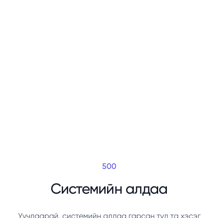
500
Системийн алдаа
Уучлаарай, системийн алдаа гарсан тул та хэсэг