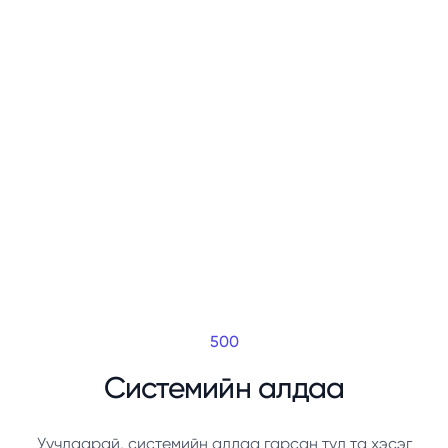
500
Системийн алдаа
Уучлаарай, системийн алдаа гарсан тул та хэсэг