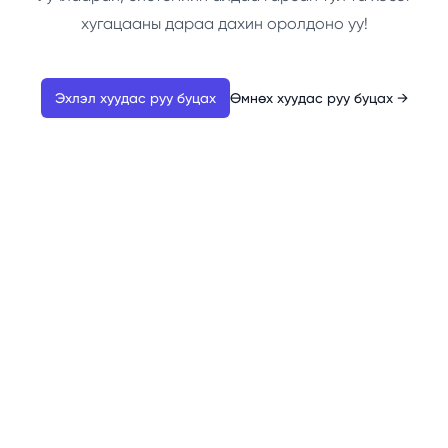
хугацааны дараа дахин оролдоно уу!
Эхлэл хуудас руу буцах
Өмнөх хуудас руу буцах
→