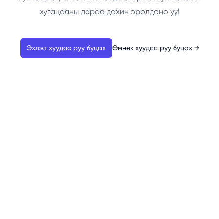
хугацааны дараа дахин оролдоно уу!
Эхлэл хуудас руу буцах
Өмнөх хуудас руу буцах
→