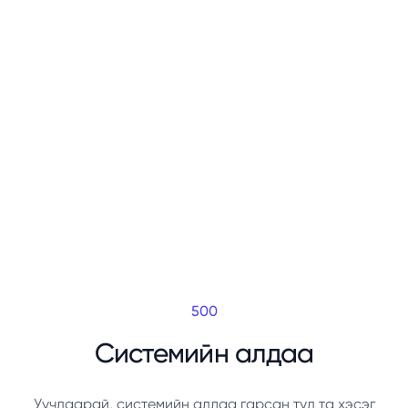
500
Системийн алдаа
Уучлаарай, системийн алдаа гарсан тул та хэсэг