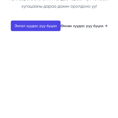
хугацааны дараа дахин оролдоно уу!
Эхлэл хуудас руу буцах
Өмнөх хуудас руу буцах
→