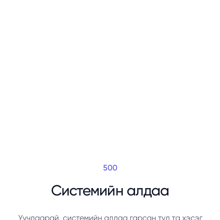
500
Системийн алдаа
Уучлаарай, системийн алдаа гарсан тул та хэсэг