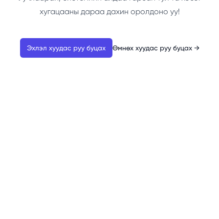
хугацааны дараа дахин оролдоно уу!
Эхлэл хуудас руу буцах
Өмнөх хуудас руу буцах
→