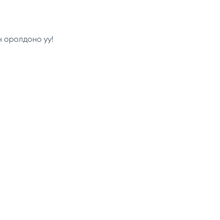
н оролдоно уу!