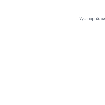
Уучлаарай, си