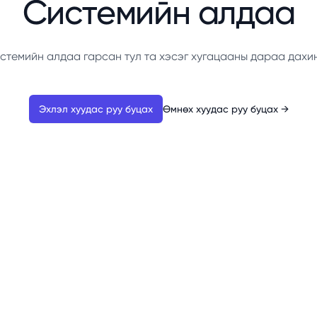
Системийн алдаа
стемийн алдаа гарсан тул та хэсэг хугацааны дараа дахи
Эхлэл хуудас руу буцах
Өмнөх хуудас руу буцах
→