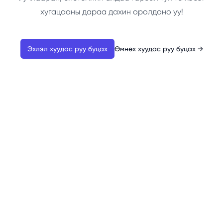
хугацааны дараа дахин оролдоно уу!
Эхлэл хуудас руу буцах
Өмнөх хуудас руу буцах
→