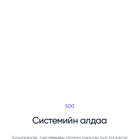
500
Системийн алдаа
Уучлаарай, системийн алдаа гарсан тул та хэсэг