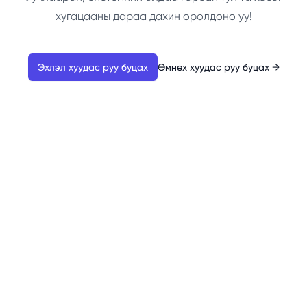
хугацааны дараа дахин оролдоно уу!
Эхлэл хуудас руу буцах
Өмнөх хуудас руу буцах
→